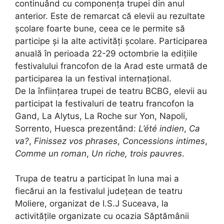
continuând cu componența trupei din anul
anterior. Este de remarcat că elevii au rezultate
școlare foarte bune, ceea ce le permite să
participe și la alte activități școlare. Participarea
anuală în perioada 22-29 octombrie la edițiile
festivalului francofon de la Arad este urmată de
participarea la un festival internațional.
De la înființarea trupei de teatru BCBG, elevii au
participat la festivaluri de teatru francofon la
Gand, La Alytus, La Roche sur Yon, Napoli,
Sorrento, Huesca prezentând:
L’été indien
,
Ca
va?
,
Finissez vos phrases
,
Concessions intimes
,
Comme un roman
,
Un riche, trois pauvres
.
Trupa de teatru a participat în luna mai a
fiecărui an la festivalul județean de teatru
Moliere, organizat de I.S.J Suceava, la
activitățile organizate cu ocazia Săptămânii