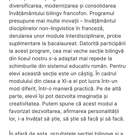
diversificarea, modernizarea și consolidarea
învățământului bilingv francofon. Programul
presupune mai multe inovații – învățământul
disciplinelor non-lingvistice în franceză,
derularea unor module interdisciplinare, probe
suplimentare la bacalaureat. Datorită participării
la acest program, cea mai veche secție bilingvă
din liceul nostru s-a adaptat mai repede la
schimburile din sistemul educativ român. Pentru
elevi această secție este un câștig. În cadrul
modulului din clasa a XI-a ei pot lucra într-un
mod diferit, într-o manieră practică. Pe de altă
parte, elevii își pot dezvolta imaginația și
creativitatea. Putem spune că acest modul a
favorizat dezvoltarea, afirmarea personalității
lor, i-a învățat să știe, să știe să facă și să facă.
În afară de asta, rezultatele secției bilingve și a