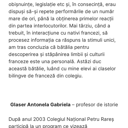
obișnuințe, legislație etc și, în consecință, erau
dispuși să-și repete performările de un număr
mare de ori, până la obținerea primelor reacții
din partea interlocutorilor. Mai târziu, când a
trebuit, în interacțiune cu nativi francezi, să
procesez informația ca răspuns la stimuli unici,
am tras concluzia că bătălia pentru
descoperirea și stăpânirea limbii și culturii
franceze este una personală. Astăzi duc
această bătălie, luând cu mine elevi ai claselor
bilingve de franceză din colegiu.
Glaser Antonela
Gabriela
– profesor de istorie
După anul 2003 Colegiul Național Petru Rareș
participă la un program ce vizează